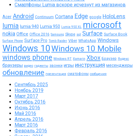
Смартфоны Lumia вскоре исчезнут из магазинов
Android
Edge
Cortana
HoloLens
Acer
Continuum
google
microsoft
lumia
lumia 940
Lumia 950
Lumia 950 XL
Surface
nokia
Office
Office 2016
Skype
Surface Book
Samsung
sql
Windows
Surface Pro
Viber
WhatsApp
Surface Phone
Tomb Raider
Windows 10
Windows 10 Mobile
windows phone
Xbox
Браузер
Windows RT
Xamarin
Яндекс
инструкция
браузеры
игры
месенджеры
звонки
видео
гаджеты
обновление
сматрфоны
презентация
сообщения
Сентябрь 2025
Ноябрь 2019
Март 2017
Октябрь 2016
Июнь 2016
Май 2016
Апрель 2016
Март 2016
Февраль 2016