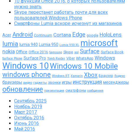
10 функций Office 2016, о которых пользователям
нужно знать
Skype перестанет работать почти для всех
пользователей Windows Phone
Смартфоны Lumia вскоре исчезнут из магазинов
Android
Edge
Cortana
HoloLens
Acer
Continuum
google
microsoft
lumia
lumia 940
Lumia 950
Lumia 950 XL
Surface
nokia
Office
Office 2016
Skype
Surface Book
Samsung
sql
Windows
Surface Pro
Viber
WhatsApp
Surface Phone
Tomb Raider
Windows 10
Windows 10 Mobile
windows phone
Xbox
Браузер
Windows RT
Xamarin
Яндекс
инструкция
браузеры
игры
месенджеры
звонки
видео
гаджеты
обновление
сматрфоны
презентация
сообщения
Сентябрь 2025
Ноябрь 2019
Март 2017
Октябрь 2016
Июнь 2016
Май 2016