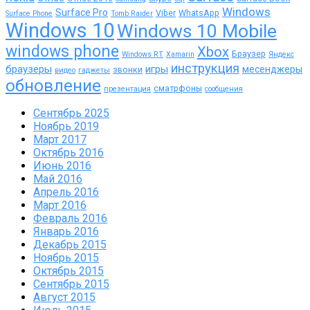
Windows
Surface Pro
Viber
WhatsApp
Surface Phone
Tomb Raider
Windows 10
Windows 10 Mobile
windows phone
Xbox
Браузер
Windows RT
Xamarin
Яндекс
инструкция
браузеры
игры
месенджеры
звонки
видео
гаджеты
обновление
сматрфоны
презентация
сообщения
Сентябрь 2025
Ноябрь 2019
Март 2017
Октябрь 2016
Июнь 2016
Май 2016
Апрель 2016
Март 2016
Февраль 2016
Январь 2016
Декабрь 2015
Ноябрь 2015
Октябрь 2015
Сентябрь 2015
Август 2015