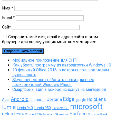
Имя
*
Email
*
Сайт
Сохранить моё имя, email и адрес сайта в этом
браузере для последующих моих комментариев.
Мобильное приложение для СНТ
Как убрать программу из автозагрузки Windows 10
10 функций Office 2016, о которых пользователям
нужно знать
Skype перестанет работать почти для всех
пользователей Windows Phone
Смартфоны Lumia вскоре исчезнут из магазинов
Android
Edge
Cortana
HoloLens
Acer
Continuum
google
microsoft
lumia
lumia 940
Lumia 950
Lumia 950 XL
Surface
nokia
Office
Office 2016
Skype
Surface Book
Samsung
sql