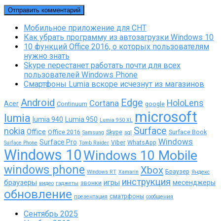
Мобильное приложение для СНТ
Как убрать программу из автозагрузки Windows 10
10 функций Office 2016, о которых пользователям
нужно знать
Skype перестанет работать почти для всех
пользователей Windows Phone
Смартфоны Lumia вскоре исчезнут из магазинов
Android
Edge
Cortana
HoloLens
Acer
Continuum
google
microsoft
lumia
lumia 940
Lumia 950
Lumia 950 XL
Surface
nokia
Office
Office 2016
Skype
Surface Book
Samsung
sql
Windows
Surface Pro
Viber
WhatsApp
Surface Phone
Tomb Raider
Windows 10
Windows 10 Mobile
windows phone
Xbox
Браузер
Windows RT
Xamarin
Яндекс
инструкция
браузеры
игры
месенджеры
звонки
видео
гаджеты
обновление
сматрфоны
презентация
сообщения
Сентябрь 2025