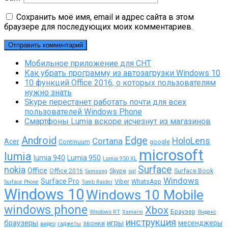
Сохранить моё имя, email и адрес сайта в этом
браузере для последующих моих комментариев.
Мобильное приложение для СНТ
Как убрать программу из автозагрузки Windows 10
10 функций Office 2016, о которых пользователям
нужно знать
Skype перестанет работать почти для всех
пользователей Windows Phone
Смартфоны Lumia вскоре исчезнут из магазинов
Android
Edge
Cortana
HoloLens
Acer
Continuum
google
microsoft
lumia
lumia 940
Lumia 950
Lumia 950 XL
Surface
nokia
Office
Office 2016
Skype
Surface Book
Samsung
sql
Windows
Surface Pro
Viber
WhatsApp
Surface Phone
Tomb Raider
Windows 10
Windows 10 Mobile
windows phone
Xbox
Браузер
Windows RT
Xamarin
Яндекс
инструкция
браузеры
игры
месенджеры
звонки
видео
гаджеты