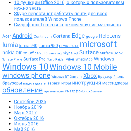
10 функций Office 2016, о которых пользователям
нужно знать
Skype перестанет работать почти для всех
пользователей Windows Phone
Смартфоны Lumia вскоре исчезнут из магазинов
Android
Edge
Cortana
HoloLens
Acer
Continuum
google
microsoft
lumia
lumia 940
Lumia 950
Lumia 950 XL
Surface
nokia
Office
Office 2016
Skype
Surface Book
Samsung
sql
Windows
Surface Pro
Viber
WhatsApp
Surface Phone
Tomb Raider
Windows 10
Windows 10 Mobile
windows phone
Xbox
Браузер
Windows RT
Xamarin
Яндекс
инструкция
браузеры
игры
месенджеры
звонки
видео
гаджеты
обновление
сматрфоны
презентация
сообщения
Сентябрь 2025
Ноябрь 2019
Март 2017
Октябрь 2016
Июнь 2016
Май 2016