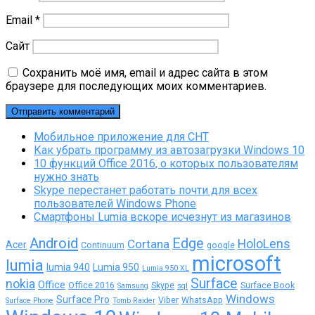
Email
*
Сайт
Сохранить моё имя, email и адрес сайта в этом
браузере для последующих моих комментариев.
Мобильное приложение для СНТ
Как убрать программу из автозагрузки Windows 10
10 функций Office 2016, о которых пользователям
нужно знать
Skype перестанет работать почти для всех
пользователей Windows Phone
Смартфоны Lumia вскоре исчезнут из магазинов
Android
Edge
Cortana
HoloLens
Acer
Continuum
google
microsoft
lumia
lumia 940
Lumia 950
Lumia 950 XL
Surface
nokia
Office
Office 2016
Skype
Surface Book
Samsung
sql
Windows
Surface Pro
Viber
WhatsApp
Surface Phone
Tomb Raider