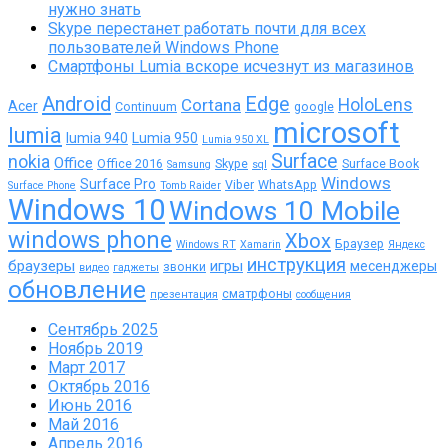
нужно знать
Skype перестанет работать почти для всех
пользователей Windows Phone
Смартфоны Lumia вскоре исчезнут из магазинов
Android
Edge
Cortana
HoloLens
Acer
Continuum
google
microsoft
lumia
lumia 940
Lumia 950
Lumia 950 XL
Surface
nokia
Office
Office 2016
Skype
Surface Book
Samsung
sql
Windows
Surface Pro
Viber
WhatsApp
Surface Phone
Tomb Raider
Windows 10
Windows 10 Mobile
windows phone
Xbox
Браузер
Windows RT
Xamarin
Яндекс
инструкция
браузеры
игры
месенджеры
звонки
видео
гаджеты
обновление
сматрфоны
презентация
сообщения
Сентябрь 2025
Ноябрь 2019
Март 2017
Октябрь 2016
Июнь 2016
Май 2016
Апрель 2016