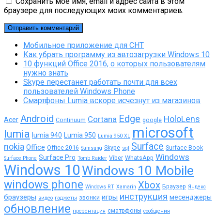
Сохранить моё имя, email и адрес сайта в этом
браузере для последующих моих комментариев.
Мобильное приложение для СНТ
Как убрать программу из автозагрузки Windows 10
10 функций Office 2016, о которых пользователям
нужно знать
Skype перестанет работать почти для всех
пользователей Windows Phone
Смартфоны Lumia вскоре исчезнут из магазинов
Android
Edge
Cortana
HoloLens
Acer
Continuum
google
microsoft
lumia
lumia 940
Lumia 950
Lumia 950 XL
Surface
nokia
Office
Office 2016
Skype
Surface Book
Samsung
sql
Windows
Surface Pro
Viber
WhatsApp
Surface Phone
Tomb Raider
Windows 10
Windows 10 Mobile
windows phone
Xbox
Браузер
Windows RT
Xamarin
Яндекс
инструкция
браузеры
игры
месенджеры
звонки
видео
гаджеты
обновление
сматрфоны
презентация
сообщения