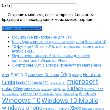
Сайт
Сохранить моё имя, email и адрес сайта в этом
браузере для последующих моих комментариев.
Мобильное приложение для СНТ
Как убрать программу из автозагрузки Windows 10
10 функций Office 2016, о которых пользователям
нужно знать
Skype перестанет работать почти для всех
пользователей Windows Phone
Смартфоны Lumia вскоре исчезнут из магазинов
Android
Edge
Cortana
HoloLens
Acer
Continuum
google
microsoft
lumia
lumia 940
Lumia 950
Lumia 950 XL
Surface
nokia
Office
Office 2016
Skype
Surface Book
Samsung
sql
Windows
Surface Pro
Viber
WhatsApp
Surface Phone
Tomb Raider
Windows 10
Windows 10 Mobile
windows phone
Xbox
Браузер
Windows RT
Xamarin
Яндекс