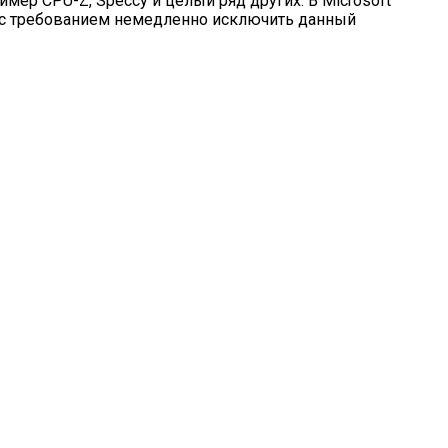
мер CPU-Z, Speccy и целый ряд других. В Microsoft
 с требованием немедленно исключить данный